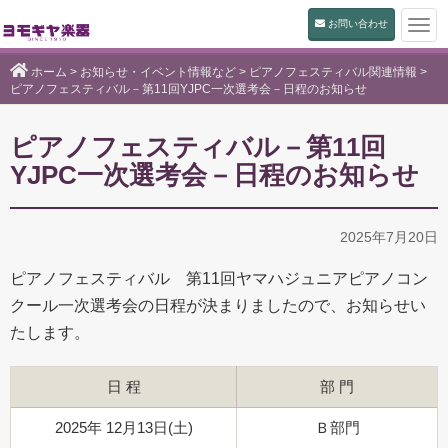
お問い合わせ
Togg
navi
ホーム
>
お知らせ・イベント情報など
>
ピアノフェスティバル関連情報
>
ピアノフェスティバル－第11回YJPC一次選考会－日程のお知らせ
ピアノフェスティバル－第11回
YJPC一次選考会－日程のお知らせ
2025年7月20日
ピアノフェスティバル 第11回ヤマハジュニアピアノコン
クール一次選考会の日程が決まりましたので、お知らせい
たします。
日 程
部 門
2025年 12月13日(土)
Ｂ部門