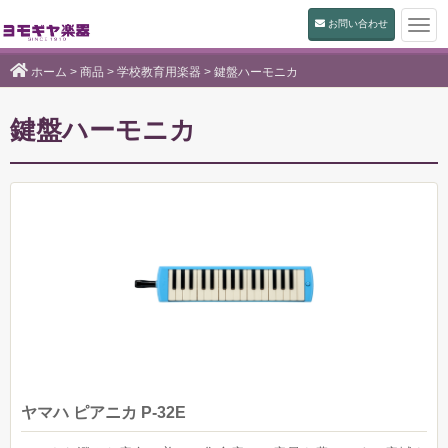
お問い合わせ
Togg
navi
ホーム
>
商品
>
学校教育用楽器
> 鍵盤ハーモニカ
鍵盤ハーモニカ
ヤマハ ピアニカ P-32E